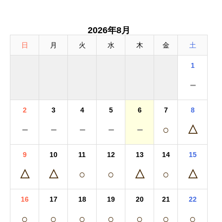
2026年8月
日
月
火
水
木
金
土
1
－
2
3
4
5
6
7
8
－
－
－
－
－
○
△
9
10
11
12
13
14
15
△
△
○
○
△
○
△
16
17
18
19
20
21
22
○
○
○
○
○
○
○