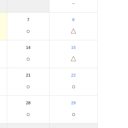
－
7
8
○
△
14
15
○
△
21
22
○
○
28
29
○
○