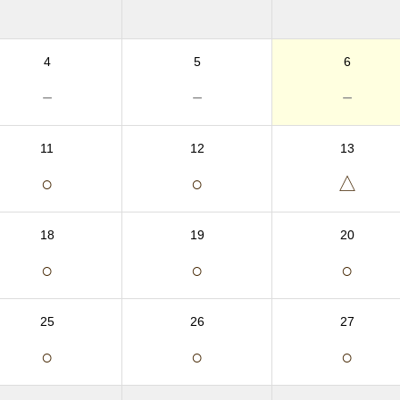
4
5
6
－
－
－
11
12
13
○
○
△
18
19
20
○
○
○
25
26
27
○
○
○