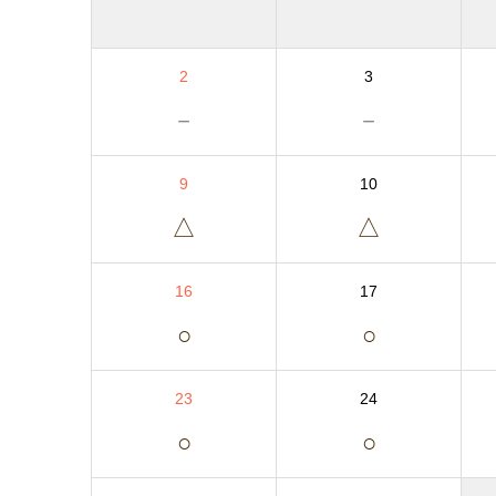
2
3
－
－
9
10
△
△
16
17
○
○
23
24
○
○