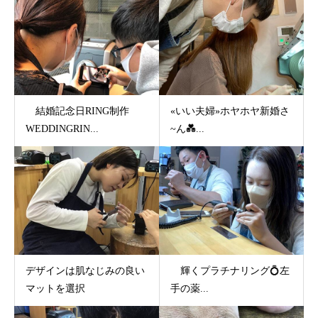
結婚記念日RING制作
«いい夫婦»ホヤホヤ新婚さ
WEDDINGRIN...
~ん💑...
デザインは肌なじみの良い
輝くプラチナリング💍左
マットを選択
手の薬...