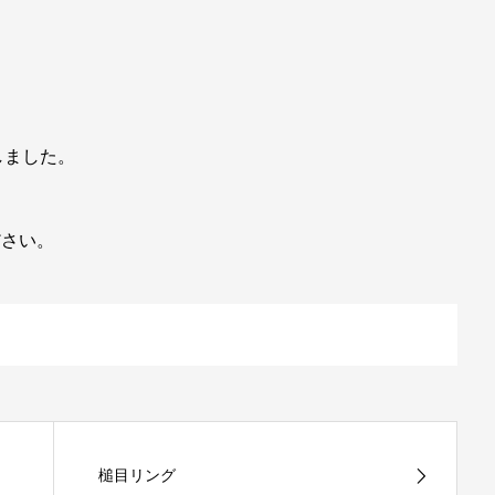
しました。
ださい。
槌目リング