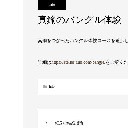
info
真鍮のバングル体験
真鍮をつかったバングル体験コースを追加
詳細は
https://atelier-zuii.com/bangle/
をご覧く
info
細身の結婚指輪