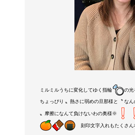
ミルミルうちに変化してゆく指輪
の光
ちょっぴり 〟熱さに弱めの旦那様と〝 なん
〟摩擦になんて負けないわの奥様🌞
刻印文字入れもたくさん