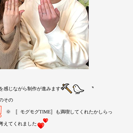
を感じながら制作が進みます
〝
のその
🌞 〚モグモグTIME〛も満喫してくれたかしらっ
考えてくれました