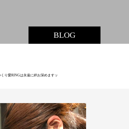
BLOG
くり愛RINGは永遠に絆お深めますッ