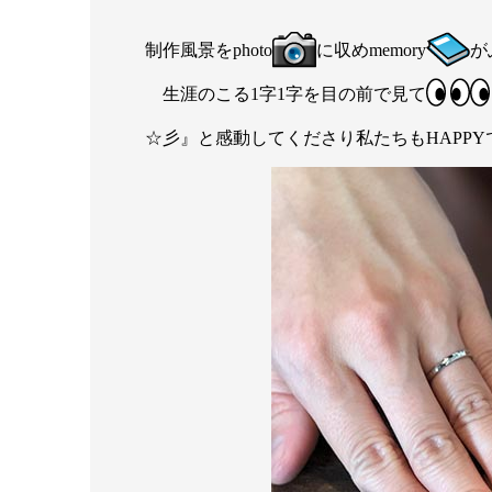
制作風景をphoto
に収めmemory
が
生涯のこる1字1字を目の前で見て
☆彡』と感動してくださり私たちもHAPPY