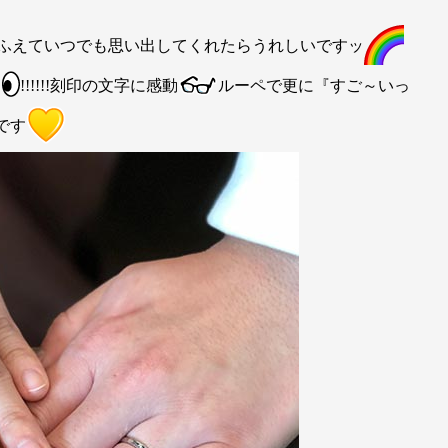
ふえていつでも思い出してくれたらうれしいですッ
!!!!!!刻印の文字に感動
ルーペで更に『すご～いっ
です