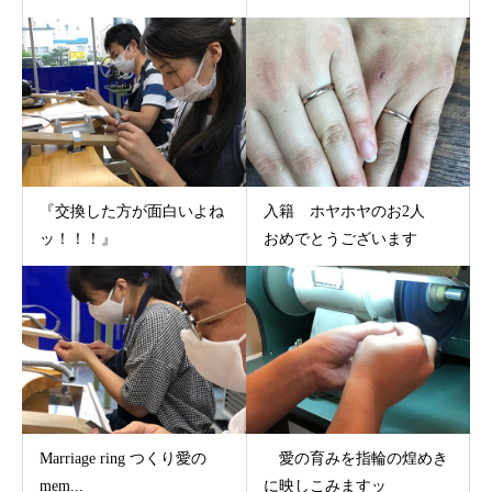
『交換した方が面白いよね
入籍 ホヤホヤのお2人
ッ！！！』
おめでとうございます
Marriage ring つくり愛の
愛の育みを指輪の煌めき
mem...
に映しこみますッ