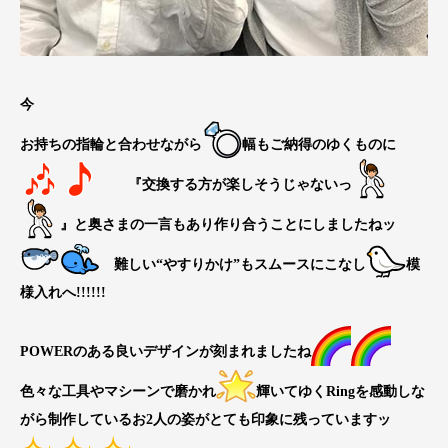
今
お持ちの指輪と合わせながら
幅もご納得のゆくものに
『交換する方が楽しそうじゃないっ
』と奥さまの一言もあり作り合うことにしましたねッ
難しい“やすりかけ”もスムースにこなし
模
様入れへ!!!!!!
POWERのある良いデザインが刻まれましたね
色々な工具やマシーンで磨かれ
輝いてゆくRingを感動しな
がら制作しているお2人の姿がとても印象に残っていますッ