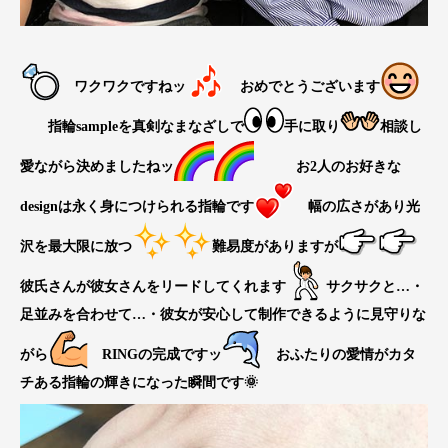
ワクワクですねッ
おめでとうございます
指輪sampleを真剣なまなざしで
手に取り
相談し
愛ながら決めましたねッ
お2人のお好きな
designは永く身につけられる指輪です
幅の広さがあり光
沢を最大限に放つ
難易度がありますが
彼氏さんが彼女さんをリードしてくれます
サクサクと…・
足並みを合わせて…・彼女が安心して制作できるように見守りな
がら
RINGの完成ですッ
おふたりの愛情がカタ
チある指輪の輝きになった瞬間です🌞