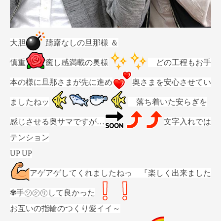
大胆
躊躇なしの旦那様 ＆
慎重
癒し感満載の奥様
どの工程もお手
本の様に旦那さまが先に進め
奥さまを安心させてい
ましたねッ
落ち着いた安らぎを
感じさせる奥サマですが…
文字入れでは
テンション
UP UP
アゲアゲしてくれましたねっ 『楽しく出来ました
✾手㋡㋗㋷して良かった
お互いの指輪のつくり愛イイ～