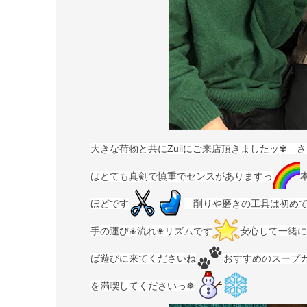
大きな荷物と共にZuiiにご来店頂きましたッ✾ 
はとても真剣で慎重でセンスがありますっ
ほどです
削りや磨きの工具は初めて
手の運び✬流れ✬リズムです
安心して一緒に
ば遊びに来てくださいね
おすすめのスープ
を満喫してくださいっ❅