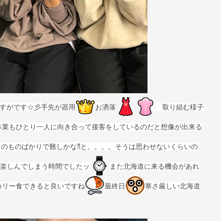
さすがです☆彡手先が器用
お洒落
取り組む様子
本業もひとり一人に向き合って接客をしているのだと想像が出来る
のものばかりで難しかな⁈と。。。。そうは思わせないくらいの
楽しんでしまう時間でしたッ
また北海道に来る機会があれ
カリー食できると良いですね
最終日
寒さ厳しい北海道