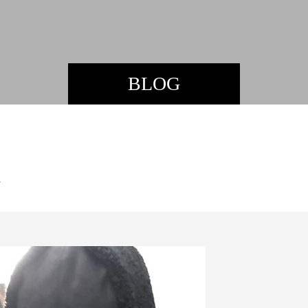
BLOG
🛬