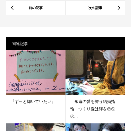
関連記事
『ずっと輝いていたい』
永遠の愛を誓う結婚指
輪 つくり愛は絆を㋐㋡
㋗...