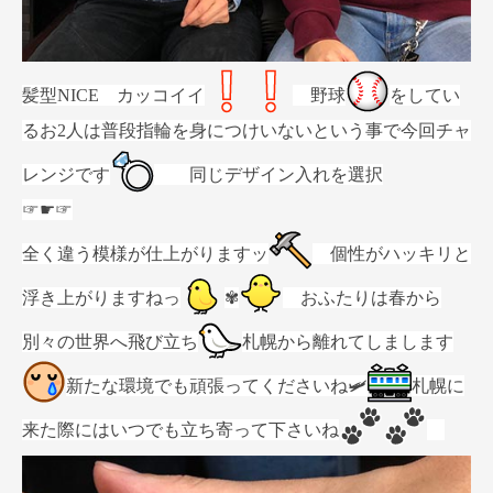
髪型NICE カッコイイ
野球
をしてい
るお2人は普段指輪を身につけいないという事で今回チャ
レンジです
同じデザイン入れを選択
☞☛☞
全く違う模様が仕上がりますッ
個性がハッキリと
浮き上がりますねっ
✾
おふたりは春から
別々の世界へ飛び立ち
札幌から離れてしまします
新たな環境でも頑張ってくださいね🛩
札幌に
来た際にはいつでも立ち寄って下さいね