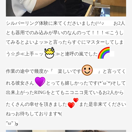
シルバーリング体験に来てくださいました(^^♪ お2人
とも器用でのみ込みが早いのなんのって！！！≪こうし
てみるとよいよッ≫と言ったらすぐにマスターしてしま
う☆彡≪上手～ッ
≫と連呼の嵐でした
作業の途中で幾度か『 楽しいです
』と言ってく
れる彼女さん
とっても嬉しかったです(*´ω`*)そして
出来上がったRINGをとてもニコニコ見ているお2人から
たくさんの幸せを頂きました
また是非来てください
ねっお待ちしております٩(
”ω” )و